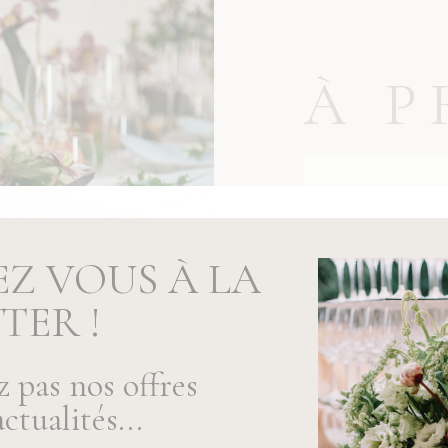
À P
NOT
EZ VOUS À LA
TER !
Fondée sur
haut de g
clients dan
 pas nos offres
raffinées.
ctualités...
faire artis