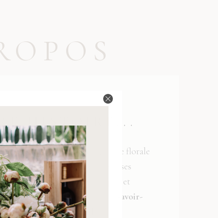
ROPOS
RE HISTOIRE...
 une passion pour la scénographie florale
amme,
Reflets Fleurs
accompagne ses
s la création d’ambiances uniques et
 Nous nous distinguons par notre
savoir-
anal et notre sens du détail
.