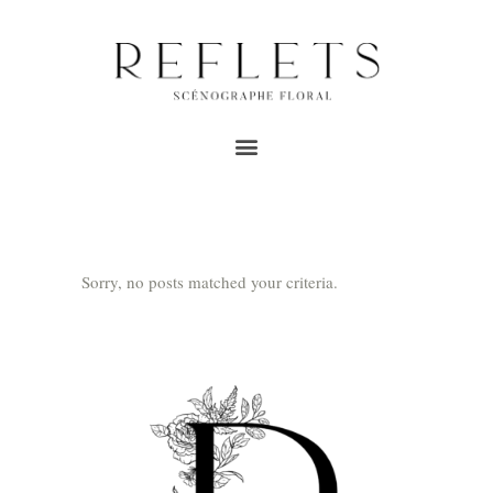
ARCHIVE
Home
/
évènements
Sorry, no posts matched your criteria.