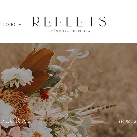
TFOLIO
 FLORAL
Home
/
M