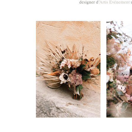
designer d’
Artis Evénement
u