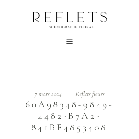
60A98348-9849-4482-
B7A2-841BF4853408
Home
/
Mariage
/
Un mariage intimiste anglais
/
60A98348-9849-4482-B7A2-841BF4853408
7 mars 2024
Reflets fleurs
60A98348-9849-
4482-B7A2-
841BF4853408