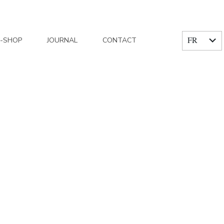
FR
E-SHOP
JOURNAL
CONTACT
EN
/
Mariage
/
Un mariage intimiste anglais
/
IMG_4539