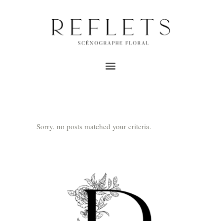
ARCHIVE
Home
/
boutique paris
Sorry, no posts matched your criteria.