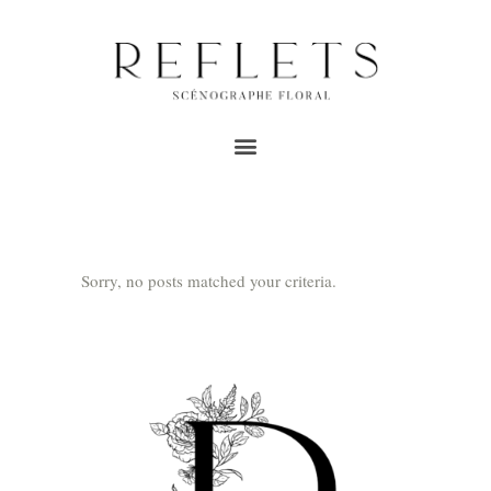
ARCHIVE
Home
/
vitrine
Sorry, no posts matched your criteria.