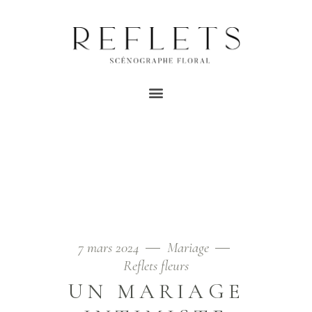
MARIAGE VÉGÉTAL À
L’ABBAYE DE FONTAINE
GUÉRARD TAG
Home
/
Posts tagged "mariage végétal à l’Abbaye de
Fontaine Guérard"
7 mars 2024
Mariage
Reflets fleurs
UN MARIAGE